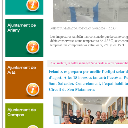
AGENCIA MANACORNOTICIAS 06/08/2026 - 15:23:41
Los inspectores también han constatado que la carne cong
debía conservarse a una temperatura de -18 °C, se encont
temperaturas comprendidas entre los 5,3 °C y los 15 °C
Així mateix, la batlessa ha fet “una crida a la responsabilit
Felanitx es prepara per acollir l’eclipsi solar d
d’agost. A les 15 hores es tancarà l’accés al P
Sant Salvador. Concretament, l’espai habilitat
Circuit de Son Matamoros