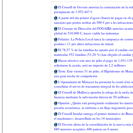
El Consell de Govern autoriza la contratación de la red
presupuesto de 1.952.447 €
A partir del dia primer d'agost s'haurà de pagar en els 
sancions que poden arribar als 500 € per a les infraccion
El Consejo de Dirección del FOGAIBA autoriza ayudas a
global de 510.000 €, hacer viable las industrias
Felanitx: La Policia Local tanca la campanya de contro
positius i 11 per altres infraccions de trànsit
El 78,57 % de las familias ha optado por el catalán c
matrículas 552 familias (53,28 %) han elegido el catalán 
Hacen efectivo este mes de julio el pago de 1.031.139 
solicitaren la ayuda, será un importe de 2,2 millones
Trote: Este viernes 31 de julio, el Hipódromo de Man
una gran noche de competición
L'Ajuntament de Manacor ha presentat la cessió d'un s
consolidar el servei de tractament integral de les addiccio
El Consell de Mallorca aprueba la rebaja de la tarifa 
financia mediante la subvención directa de 50 millones
Opinión: ¿Quién está protegiendo realmente los intere
presión económica, se enfrenta a un flujo migratorio poc
El Consell Insular entrega el primer distintivo de Bu
el machismo», desarrollada en los 14 municipios
El Govern alerta de la consolidación de la nueva ruta 
880 menores acogidos, 606 pateras en 6 meses