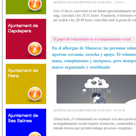
AGENCIA MANACORNOTICIAS 04/08/2026 - 12:09:11
Sol i el dia es convertirà en nit durant aproximadament un
mig, s'assolirà a les 20:31 hores. Finalment, el fenomen e
per acabat a les 20:49 hores coincidint amb la posta de sol
El papel del voluntariado en el acompañamiento social.
En el albergue de Manacor, las personas volun
aportan cercanía, escucha y apoyo. El volunta
suma, complementa y enriquece, pero siempr
marco organizado y coordinado
AGENCIA MANACORNOTICIAS 04/08/2026 - 08:45:00
Ahora bien, el voluntariado no sustituye a la tarea profesi
acompañamiento social requiere formación, continuidad y
mirada técnica que permita trabajar procesos complejos.