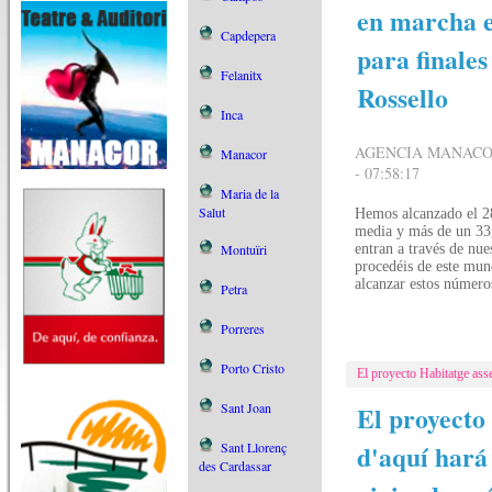
en marcha e
Capdepera
para finales
Felanitx
Rossello
Inca
AGENCIA MANACOR
Manacor
- 07:58:17
Maria de la
Salut
Hemos alcanzado el 2
media y más de un 33,
Montuïri
entran a través de nue
procedéis de este mund
alcanzar estos número
Petra
Porreres
Porto Cristo
El proyecto Habitatge asse
Sant Joan
El proyecto 
d'aquí hará
Sant Llorenç
des Cardassar