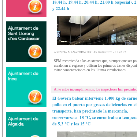
18.44 h, 19.44 h, 20.44 h, 21.00 h (especial), 
y 22.44 h
AGENCIA MANACORNOTICIAS 07/08/2026 - 11:47:27
SFM recomienda a los asistentes que, siempre que sea pos
escalonen el regreso y utilicen los primeros trenes dispon
evitar concentraciones en las últimas circulaciones
Ante estos incumplimientos, los inspectores han precinta
El Govern balear interviene 1.400 kg de carne
pollo en el puerto por graves deficiencias en el
transporte, han precintado la mercancía,
conservarse a -18 °C, se encontraba a temper
de 5,3 °C y los 15 °C