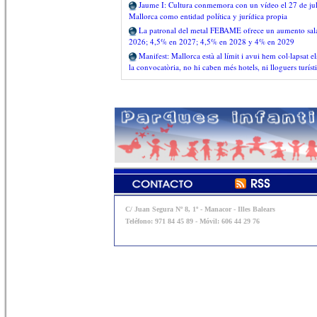
Jaume I: Cultura conmemora con un vídeo el 27 de juli
Mallorca como entidad política y jurídica propia
La patronal del metal FEBAME ofrece un aumento salar
2026; 4,5% en 2027; 4,5% en 2028 y 4% en 2029
Manifest: Mallorca està al límit i avui hem col·lapsat e
la convocatòria, no hi caben més hotels, ni lloguers turíst
C/ Juan Segura Nº 8, 1º - Manacor - Illes Balears
Teléfono: 971 84 45 89 - Móvil: 606 44 29 76