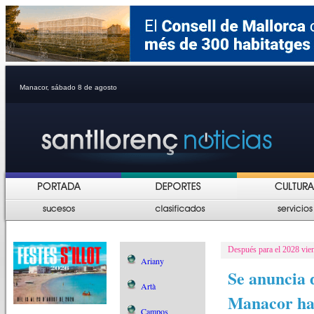
Manacor, sábado 8 de agosto
Después para el 2028 vien
Ariany
Se anuncia 
Artà
Manacor habr
Campos