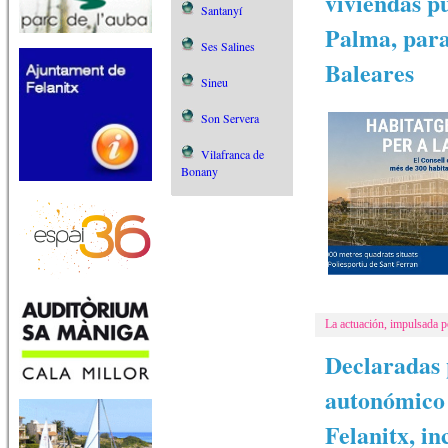
viviendas pú
Santanyí
Palma, para
Ses Salines
Baleares
Sineu
Son Servera
Vilafranca de
Bonany
La actuación, impulsada p
Declaradas p
autonómico 
Felanitx, i