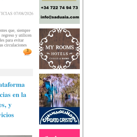
IAS 07/08/2026
ntes que, siempre
 regreso y utilicen
les para evitar
as circulaciones
3
lataforma
cias en la
es, y
icios