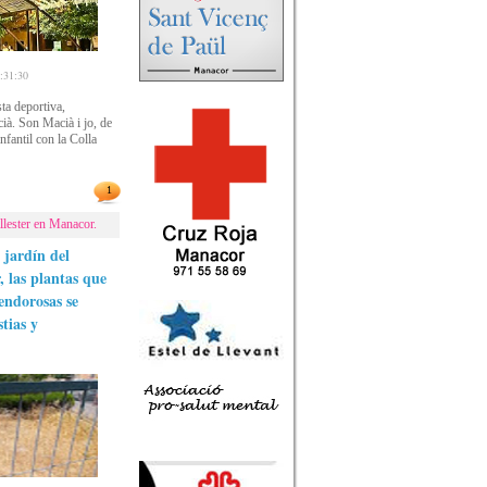
31:30
a deportiva,
ià. Son Macià i jo, de
fantil con la Colla
1
llester en Manacor.
 jardín del
 las plantas que
endorosas se
tias y