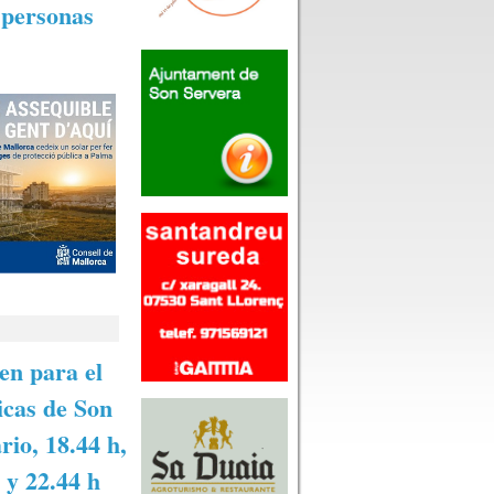
 personas
en para el
icas de Son
rio, 18.44 h,
h y 22.44 h