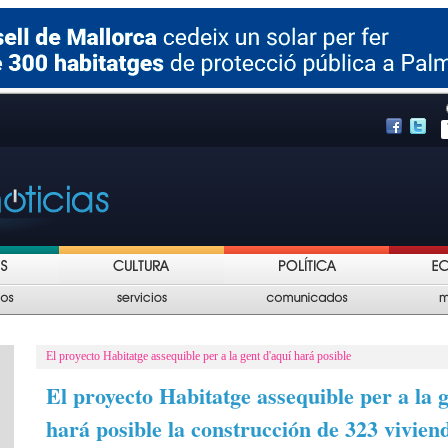
El proyecto Habitatge assequible per a la gent d'aquí hará posible
El proyecto Habitatge assequible per a la 
hará posible la construcción de 323 vivien