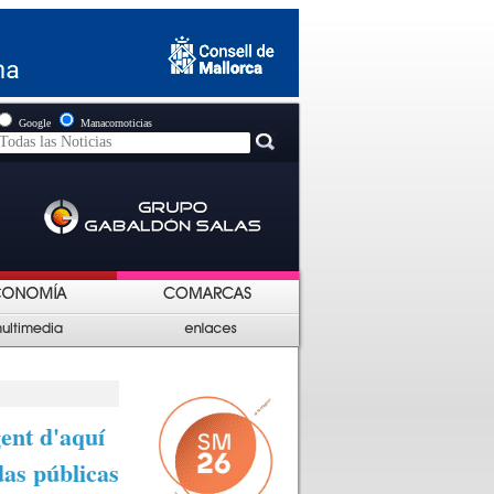
Google
Manacornoticias
gent d'aquí
das públicas