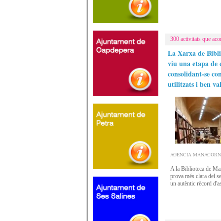
300 activitats que ac
La Xarxa de Bibl
viu una etapa de 
consolidant-se co
utilitzats i ben v
AGENCIA MANACORNOTI
A la Biblioteca de Man
prova més clara del se
un autèntic rècord d'