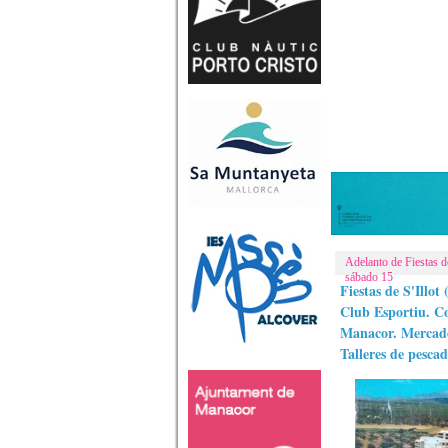
Adelanto de Fiestas d
sábado 15
Fiestas de S'Illot
Club Esportiu. C
Manacor. Mercado
Talleres de pescad