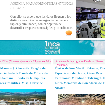
AGENCIA MANACORNOTICIAS 07/08/2026
- 11:26:35
Con ello, se espera que los datos lleguen a los
distintos servicios de emergencia de manera
rápida y simultánea, con el objetivo de
desarrollar respuestas más ágiles y coordinadas.
1
e S'Illot (Manacor) jueves día 13, viernes 14 y
Adelanto de la programación de las Fiestas
(Manacor)
 (Manacor): Cercavila, Pregón del
Fiestas de Son Macià: Petanca, Tiro
oncierto de la Banda de Música de
Espectáculo de Danza, Gran Revet
 Semanal. Fiesta de la Espuma.
Campionat Mundial d’Estràngol. Fi
ores infantiles, Misa. Correfoc
Libro Memòries de Son Macià de F
Nicolau