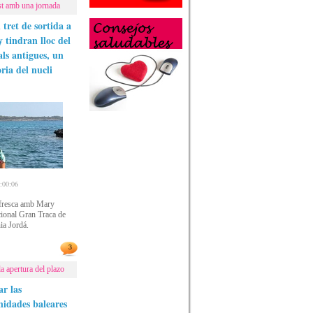
st amb una jornada
 tret de sortida a
 tindran lloc del
als antigues, un
ria del nucli
00:06
a fresca amb Mary
icional Gran Traca de
nia Jordá.
3
a apertura del plazo
ar las
nidades baleares