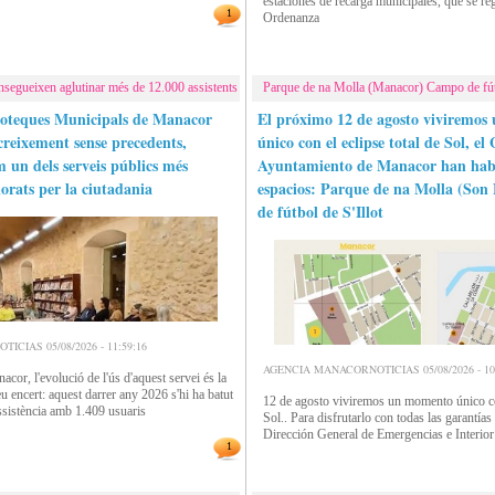
estaciones de recarga municipales, que se reg
1
Ordenanza
onsegueixen aglutinar més de 12.000 assistents
Parque de na Molla (Manacor) Campo de fútbo
ioteques Municipals de Manacor
El próximo 12 de agosto viviremo
creixement sense precedents,
único con el eclipse total de Sol, el
m un dels serveis públics més
Ayuntamiento de Manacor han habi
alorats per la ciutadania
espacios: Parque de na Molla (Son
de fútbol de S'Illot
CIAS 05/08/2026 - 11:59:16
AGENCIA MANACORNOTICIAS 05/08/2026 - 10:
acor, l'evolució de l'ús d'aquest servei és la
u encert: aquest darrer any 2026 s'hi ha batut
12 de agosto viviremos un momento único con
assistència amb 1.409 usuaris
Sol.. Para disfrutarlo con todas las garantía
Dirección General de Emergencias e Interior
1