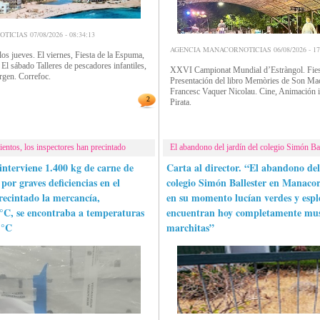
CIAS 07/08/2026 - 08:34:13
AGENCIA MANACORNOTICIAS 06/08/2026 - 17:
s jueves. El viernes, Fiesta de la Espuma,
El sábado Talleres de pescadores infantiles,
XXVI Campionat Mundial d’Estràngol. Fiest
rgen. Correfoc.
Presentación del libro Memòries de Son Mac
Francesc Vaquer Nicolau. Cine, Animación in
2
Pirata.
entos, los inspectores han precintado
El abandono del jardín del colegio Simón Ba
interviene 1.400 kg de carne de
Carta al director. “El abandono del
 por graves deficiencias en el
colegio Simón Ballester en Manacor,
recintado la mercancía,
en su momento lucían verdes y espl
 °C, se encontraba a temperaturas
encuentran hoy completamente mus
 °C
marchitas”