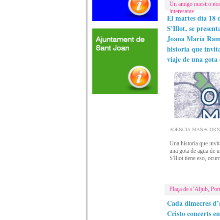
Un amigo nuestro no
interesante
El martes día 18 d
S'Illot, se presen
Joana María Rami
historia que invit
viaje de una gota
AGENCIA MANACORNOTI
Una historia que invit
una gota de agua de u
S'Illot tiene eso, ocu
Plaça de s’Aljub, Port
Cada dimecres d’a
Cristo concerts e