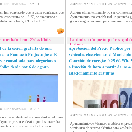
CIAS 06/08/2026 - 15:23:41
AGENCIA MANACORNOTICIAS 06/08/2026 - 15:
én han constatado que la carne congelada, que
Aunque el mantenimiento no sea competencia
na temperatura de -18 °C, se encontraba a
Ayuntamiento, no vendría mal un pequeño ge
idas entre los 5,3 °C y los 15 °C
gotas de agua bastarían para mantener vivo el
1
er consultado durante 20 días hábiles
Las deudas por los precios públicos regulado
Ordenanza
l de la cesión gratuita de una
Aprobación del Precio Público por 
o a la Fundació Projecte Jove. El
vehículos eléctricos en el Municipi
ser consultado para alegaciones
Conexión de energía: 0,25 €/kWh. 
ábiles desde hoy 6 de agosto
o fracción de hora a partir de las 4
estacionamiento gratuitas
CIAS 06/08/2026 - 10:19:46
AGENCIA MANACORNOTICIAS 06/08/2026 - 10:
s no fueran destinados al uso dentro del plazo
ejan de prestar el destino por los cuales han
Ayuntamiento de Manacor establece el precio
mente se considera resuelta la cesión
suministro de recarga eléctrica para vehículo