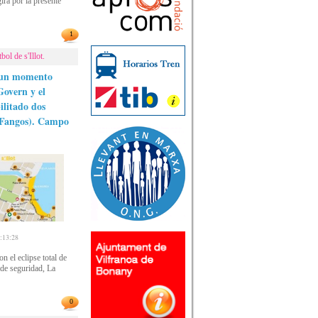
irá por la presente
1
l de s'Illot.
s un momento
 Govern y el
litado dos
 Fangos). Campo
13:28
 el eclipse total de
s de seguridad, La
0