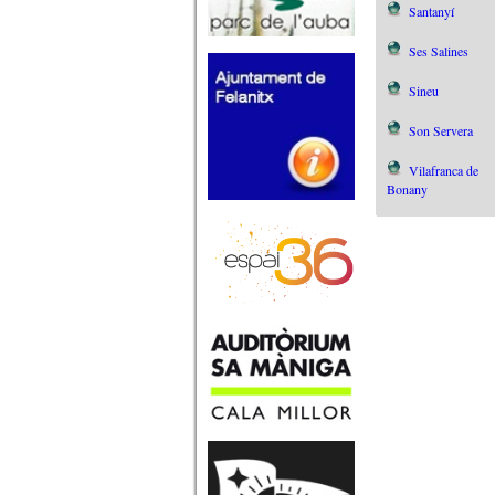
Santanyí
Ses Salines
Sineu
Son Servera
Vilafranca de
Bonany