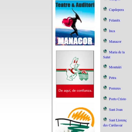
Capdepera
Felanitx
Inca
Manacor
Maria de la
Salut
Montuïri
Petra
Porreres
Porto Cristo
Sant Joan
Sant Llorenç
des Cardassar