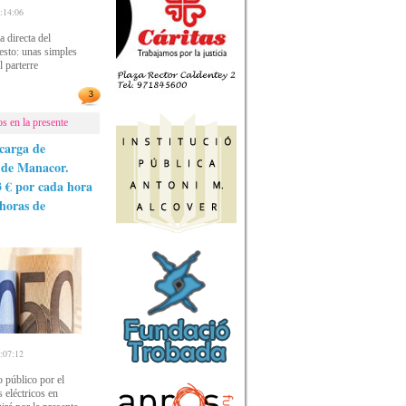
14:06
 directa del
sto: unas simples
 parterre
3
s en la presente
carga de
o de Manacor.
3 € por cada hora
 horas de
07:12
 público por el
s eléctricos en