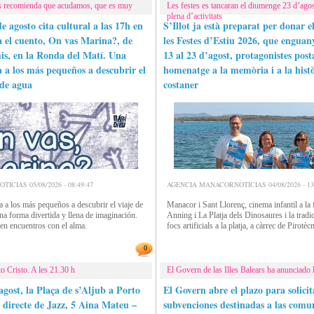
s recomienda que acudamos, que es muy
Les festes es tancaran el diumenge 23 d’ago
plena d’activitats
e agosto cita cultural a las 17h en
S’Illot ja està preparat per donar el
ta el cuento, On vas Marina?, de
les Festes d’Estiu 2026, que enguany
s, en la Ronda del Matí. Una
13 al 23 d’agost, protagonistes post
a a los más pequeños a descubrir el
homenatge a la memòria i a la histò
 de agua
costaner
CIAS 05/08/2026 - 08:49:47
AGENCIA MANACORNOTICIAS 04/08/2026 - 13:
a a los más pequeños a descubrir el viaje de
Manacor i Sant Llorenç, cinema infantil a l
na forma divertida y llena de imaginación.
Anning i La Platja dels Dinosaures i la trad
rren encuentros con el alma.
focs artificials a la platja, a càrrec de Pirotèc
0
o Cristo. A les 21.30 h
El Govern de las Illes Balears ha anunciado l
gost, la Plaça de s’Aljub a Porto
El Govern abre el plazo para solicit
n directe de Jazz, 5 Aina Mateu –
subvenciones destinadas a las comu