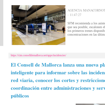
AGENCIA MANACORNOTIC
- 11:47:27
SFM recomienda a los asiste
que sea posible, escalonen el
los primeros trenes disponib
concentraciones en las últim
https://cim.conselldemallorca.net/apps/incidencies/
El Consell de Mallorca lanza una nueva p
inteligente para informar sobre las inciden
red viaria, conocer los cortes y restriccion
coordinación entre administraciones y serv
públicos