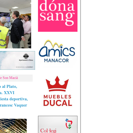
 de Son Macià
 al Plato,
la. XXVI
esta deportiva,
rancesc Vaquer