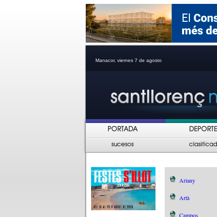
Manacor, viernes 7 de agosto
Ariany
Artà
Campos