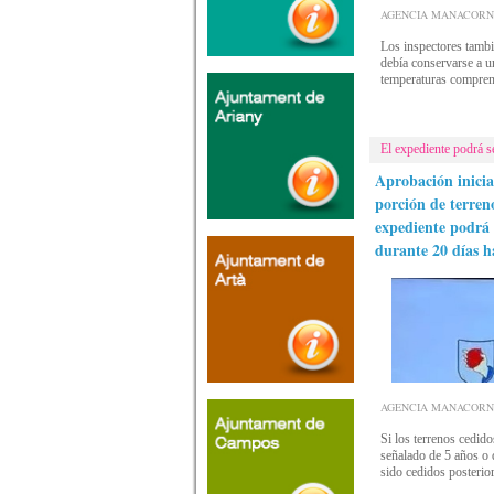
AGENCIA MANACORNOTI
Los inspectores tambi
debía conservarse a u
temperaturas comprend
El expediente podrá s
Aprobación inicia
porción de terren
expediente podrá 
durante 20 días h
AGENCIA MANACORNOTI
Si los terrenos cedido
señalado de 5 años o d
sido cedidos posterior