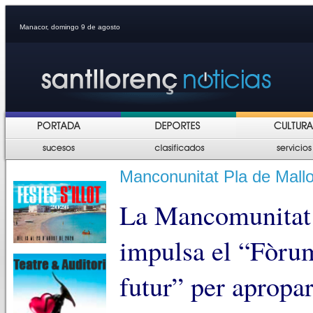
Manacor, domingo 9 de agosto
Manconunitat Pla de Mall
La Mancomunitat 
impulsa el “Fòrum
futur” per apropar