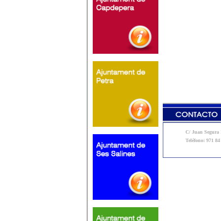
C/ Juan Segura N
Teléfono: 971 84