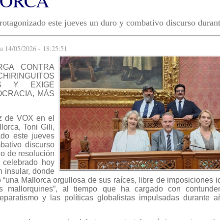
ORCA
protagonizado este jueves un duro y combativo discurso durant
a 14/05/2026 - 18:25:51
RGA CONTRA
RINGUITOS
OS Y EXIGE
CRACIA, MÁS
oz de VOX en el
orca, Toni Gili,
ado este jueves
bativo discurso
no de resolución
 celebrado hoy
ón insular, donde
 “una Mallorca orgullosa de sus raíces, libre de imposiciones i
os mallorquines”, al tiempo que ha cargado con contunden
separatismo y las políticas globalistas impulsadas durante 