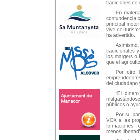
tradiciones de 
En materia
contundencia co
principal motor
vive del turism
ha advertido.
Asimismo, h
tradicionales 
los margers o 
que el agricult
Por otro 
emprendedores y
del ciudadano 
El dinero
“
malgastándose 
públicos o ayu
Por su par
VOX a las pro
formaciones 
menos
libertad”