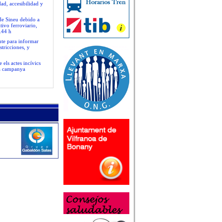
ad, accesibilidad y
 de Sineu debido a
tivo ferroviario,
.44 h
nte para informar
stricciones, y
 els actes incívics
va campanya