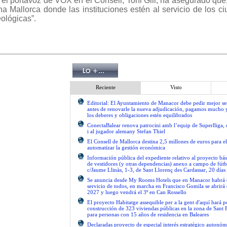
, el portavoz de VOX en el Consell, Toni Gili, ha asegurado qu
a Mallorca donde las instituciones estén al servicio de los c
ológicas”.
Reciente
Visto
Editorial: El Ayuntamiento de Manacor debe pedir mejor 
antes de renovarle la nueva adjudicación, pagamos mucho 
los deberes y obligaciones estén equilibrados
ConectaBalear renova patrocini amb l’equip de Superlliga, 
i al jugador alemany Stefan Thiel
El Consell de Mallorca destina 2,5 millones de euros para e
automatizar la gestión económica
Información pública del expediente relativo al proyecto bás
de vestidores (y otras dependencias) anexo a campo de fútb
c/Jaume Llinàs, 1-3, de Sant Llorenç des Cardassar, 20 días
Se anuncia desde My Rooms Hotels que en Manacor habrá el
servicio de todos, en marcha en Francisco Gomila se abrirá e
2027 y luego vendrá el 3º en Can Rossello
El proyecto Habitatge assequible per a la gent d'aquí hará po
construcción de 323 viviendas públicas en la zona de Sant 
para personas con 15 años de residencia en Baleares
Declaradas proyecto de especial interés estratégico autonóm