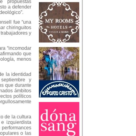
e propuestas
esto a defender
ideológico”.
nsell fue “una
r chiringuitos
 trabajadores y
para “incomodar
 afirmando que
eología, menos
de la identidad
 septiembre y
ns que durante
inados ámbitos
ectos políticos
“orgullosamente
o de la cultura
e izquierdista
co performances
populares o las