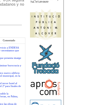
e, “VOX seguirá
iudadanos y no
Comentado
servicio a ENDESA
y necesitamos que
que presenta imatge
liminar burocracia y
ico nuevo edificio
ol municipal, en la
 tercer hotel al
l 2º para finales de
sible la
Ferran, en Palma,
ico las obras de