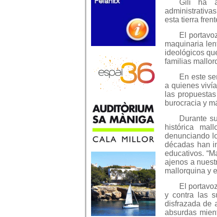
Gili ha 
administrativa
esta tierra fre
El portavo
maquinaria len
ideológicos que
familias mallor
En este se
a quienes viví
las propuestas
burocracia y m
Durante su
histórica mal
denunciando lo
décadas han i
educativos. “Ma
ajenos a nuest
mallorquina y e
El portavo
y contra las s
disfrazada de a
absurdas mientr