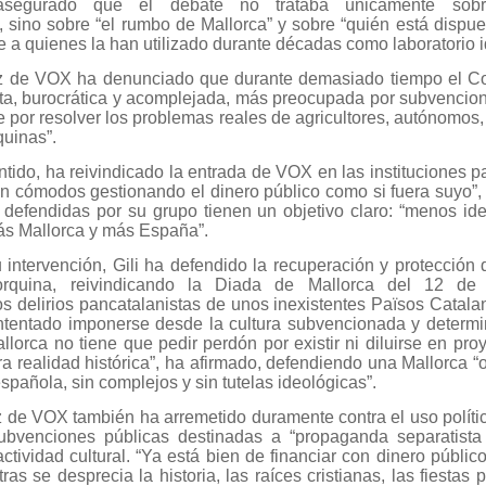
asegurado que el debate no trataba únicamente sobr
s, sino sobre “el rumbo de Mallorca” y sobre “quién está dispu
nte a quienes la han utilizado durante décadas como laboratorio 
z de VOX ha denunciado que durante demasiado tiempo el Co
ta, burocrática y acomplejada, más preocupada por subvenciona
 por resolver los problemas reales de agricultores, autónomos,
quinas”.
ntido, ha reivindicado la entrada de VOX en las instituciones 
an cómodos gestionando el dinero público como si fuera suyo”,
 defendidas por su grupo tienen un objetivo claro: “menos id
ás Mallorca y más España”.
 intervención, Gili ha defendido la recuperación y protección 
lorquina, reivindicando la Diada de Mallorca del 12 de
s delirios pancatalanistas de unos inexistentes Països Catala
ntentado imponerse desde la cultura subvencionada y determ
llorca no tiene que pedir perdón por existir ni diluirse en proy
ra realidad histórica”, ha afirmado, defendiendo una Mallorca 
spañola, sin complejos y sin tutelas ideológicas”.
z de VOX también ha arremetido duramente contra el uso polític
ubvenciones públicas destinadas a “propaganda separatista 
ctividad cultural. “Ya está bien de financiar con dinero públi
as se desprecia la historia, las raíces cristianas, las fiestas 