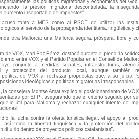
ó especialmente las políticas migratorias y económicas del Go
nciando “la presión migratoria descontrolada, la insegurid
 el aumento insoportable de impuestos”.
 acusó tanto a MÉS como al PSOE de utilizar las instit
ológicos al servicio de la propaganda identitaria, lingüística y c
nde otra Mallorca: una Mallorca segura, próspera, libre y c
.
ra de VOX, Mari Paz Pérez, destacó durante el pleno “la solidez
obierno entre VOX y el Partido Popular en el Consell de Mallor
poyo conjunto a medidas sociales, infraestructuras, atenc
al y protección del producto local, aunque también re
 política de VOX al rechazar propuestas que, a su juicio, 
posiciones ideológicas o políticas migratorias irresponsables”.
, la consejera Montse Amat explicó el posicionamiento de VOX 
sentadas por El PI, asegurando que el criterio seguido por su
quello útil para Mallorca y rechazar cualquier intento de imp
tuciones”.
ió la lucha contra la oferta turística ilegal, el apoyo al prod
o, así como la libertad lingüística y la protección del mallo
n diluirlo dentro de proyectos políticos catalanistas”.