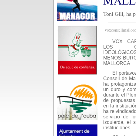
MALL
Toni Gili, ha 
voxconsellmallorc
VOX CA
LOS CHI
IDEOLÓGIC
MENOS BURO
MALLORCA
El portav
Consell de Mall
ha protagoniz
un duro y com
durante el Ple
de propuestas
en la instituci
ha reivindicado
servicio de l
izquierda, el 
instituciones.