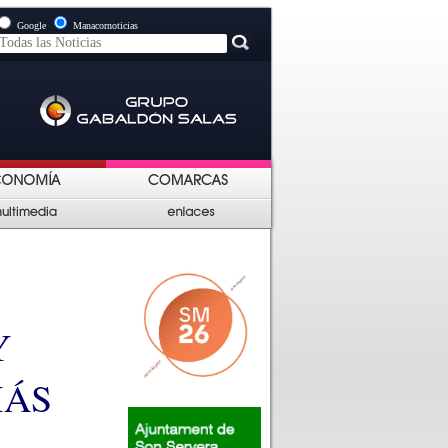
Google
Manacornoticias
Y
MÁS