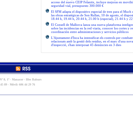
acceso del nuevo CEIP Felanitx, incluye mejoras en movilid
seguridad vial, presupuesto 300.000 €
El SFM adapta el dispositivo especial de tren para el Much
las obras estratégicas de Son Rullan, 10 de agosto, el disposi
18.44 h, 19.44 h, 20.44 h, 21.00 h (especial), 21.44 h y 22
El Consell de Mallorca lanza una nueva plataforma intelige
sobre las incidencias en la red viaria, conocer los cortes y re
coordinación entre administraciones y servicios públicos
L'Ajuntament d'Inca ha intensificat els controls per combatre
relacionats amb la gestió dels residus, en el marc d'una no
d'inspecció, s'han interposat 45 denúncies en 3 dies
º 8, 1º - Manacor - Illes Balears
 45 89 - Móvil: 606 44 29 76