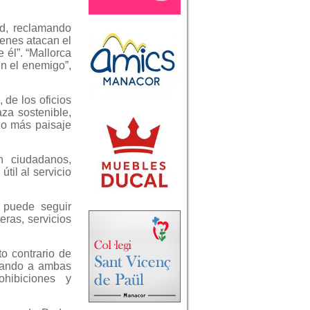
ad, reclamando
uienes atacan el
 él”. “Mallorca
en el enemigo”,
 de los oficios
aza sostenible,
ho más paisaje
n ciudadanos,
til al servicio
 puede seguir
eras, servicios
to contrario de
sando a ambas
ohibiciones y