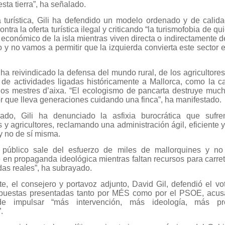
esta tierra”, ha señalado.
 turística, Gili ha defendido un modelo ordenado y de calid
ntra la oferta turística ilegal y criticando “la turismofobia de q
 económico de la isla mientras viven directa o indirectamente de
o y no vamos a permitir que la izquierda convierta este sector 
a reivindicado la defensa del mundo rural, de los agricultores,
y de actividades ligadas históricamente a Mallorca, como la c
los mestres d’aixa. “El ecologismo de pancarta destruye muc
or que lleva generaciones cuidando una finca”, ha manifestado.
lado, Gili ha denunciado la asfixia burocrática que sufre
 agricultores, reclamando una administración ágil, eficiente y ú
y no de sí misma.
 público sale del esfuerzo de miles de mallorquines y no
en propaganda ideológica mientras faltan recursos para carret
das reales”, ha subrayado.
te, el consejero y portavoz adjunto, David Gil, defendió el vo
puestas presentadas tanto por MÉS como por el PSOE, acu
de impulsar “más intervención, más ideología, más pr
.