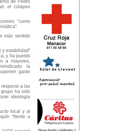
bierno de Pedro
ad, el colapso
uciones “como
limática”.
on más sentido
 y estabilidad”
ca, y ha puesto
ión a mayores,
ivindicado la
“suponen gasto
respecto a las
 grupo ha sido
oner ideología
ucto local y al
rquín “frente a