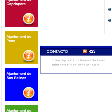
C/ Juan Segura Nº 8, 1º - Manacor - Illes Balears
Teléfono: 971 84 45 89 - Móvil: 606 44 29 76